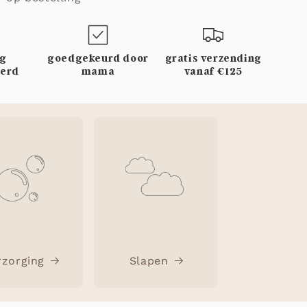
rg
goedgekeurd door
gratis verzending
eerd
mama
vanaf €125
rzorging
Slapen