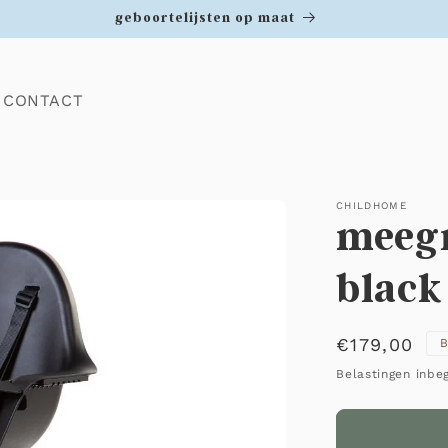
geboortelijsten op maat
CONTACT
CHILDHOME
meegr
black
Normale
€179,00
B
prijs
Belastingen inbe