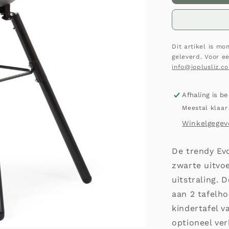
Dit artikel is m
geleverd. Voor e
info@joplusliz.c
Afhaling is b
Meestal klaar
Winkelgegev
De trendy Evo
zwarte uitvo
uitstraling. 
aan 2 tafelho
kindertafel v
optioneel ve