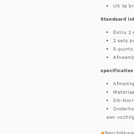
Uit te b
Standaard in
Evolu 2 
2 sets p
5-punts 
Afneemb
specificaties
Afmetin
Materiaa
EN-Norm
Onderhou
een vochti
Beschikbaar