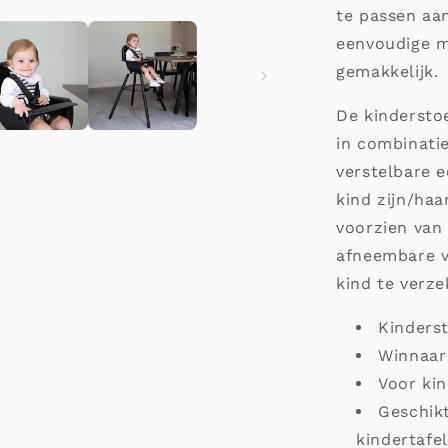
te passen aa
eenvoudige m
gemakkelijk.
De kindersto
in combinati
verstelbare e
kind zijn/haa
voorzien van 
afneembare v
kind te verze
Kinderst
Winnaar 
Voor ki
Geschikt
kindertafe