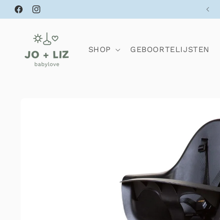
Meteen
naar de
Facebook
Instagram
content
SHOP
GEBOORTELIJSTEN
Ga direct naar
productinformatie