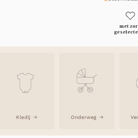
met zo
geselect
Kledij
Onderweg
Ve