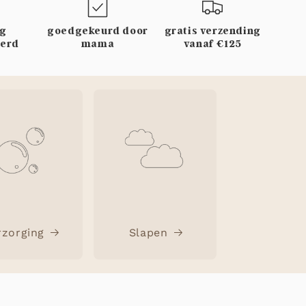
rg
goedgekeurd door
gratis verzending
eerd
mama
vanaf €125
rzorging
Slapen