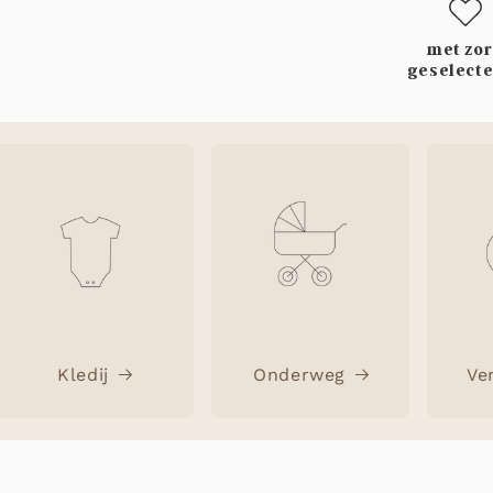
met zo
geselect
Kledij
Onderweg
Ve