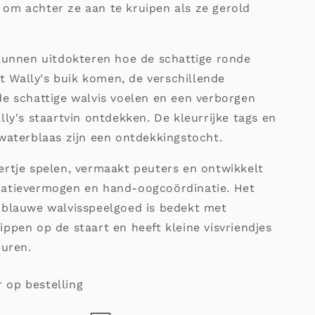
om achter ze aan te kruipen als ze gerold
 kunnen uitdokteren hoe de schattige ronde
uit Wally's buik komen, de verschillende
de schattige walvis voelen en een verborgen
lly's staartvin ontdekken. De kleurrijke tags en
waterblaas zijn een ontdekkingstocht.
ertje spelen, vermaakt peuters en ontwikkelt
atievermogen en hand-oogcoördinatie. Het
 blauwe walvisspeelgoed is bedekt met
ppen op de staart en heeft kleine visvriendjes
euren.
 op bestelling