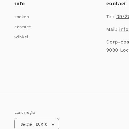
info
contact
Tel:
09/2
zoeken
contact
Mail:
inf
winkel
Dorp-oos
9080 Loch
Land/regio
België | EUR €