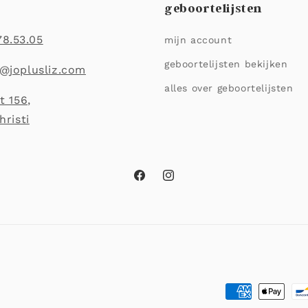
geboortelijsten
78.53.05
mijn account
geboortelijsten bekijken
o@joplusliz.com
alles over geboortelijsten
t 156,
risti
Facebook
Instagram
Betaalmethod