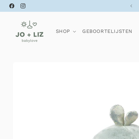
Meteen
naar de
Facebook
Instagram
content
SHOP
GEBOORTELIJSTEN
Ga direct naar
productinformatie