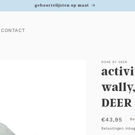
geboortelijsten op maat
CONTACT
DONE BY DEER
activ
wally
DEER
Normale
€43,95
Be
prijs
Belastingen inbe